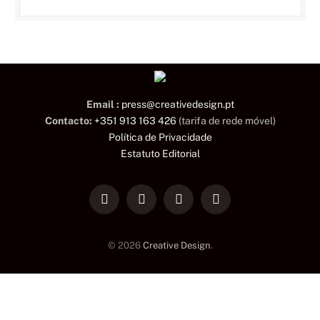
Email :
press@creativedesign.pt
Contacto:
+351 913 163 426
(tarifa de rede móvel)
Política de Privacidade
Estatuto Editorial
LinkedIn
Facebook
Instagram
TikTok
© 2026
Creative Design
.