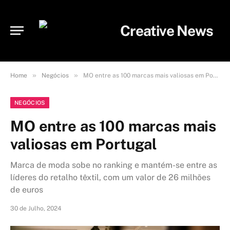
»
»
Home
Negócios
MO entre as 100 marcas mais valiosas em Portugal
NEGÓCIOS
MO entre as 100 marcas mais
valiosas em Portugal
Marca de moda sobe no ranking e mantém-se entre as
líderes do retalho têxtil, com um valor de 26 milhões
de euros
30 de Julho, 2024