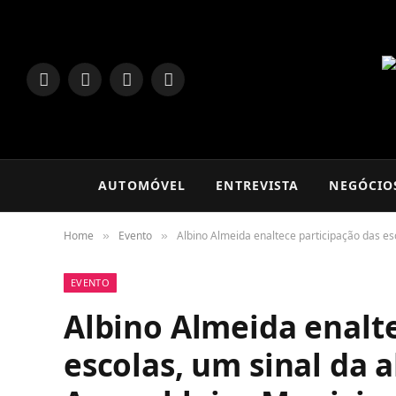
LinkedIn
Facebook
Instagram
TikTok
AUTOMÓVEL
ENTREVISTA
NEGÓCIO
Home
Evento
Albino Almeida enaltece participação das e
»
»
EVENTO
Albino Almeida enalte
escolas, um sinal da 