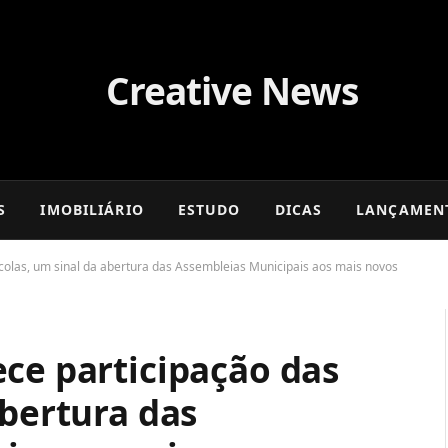
S
IMOBILIÁRIO
ESTUDO
DICAS
LANÇAMEN
scolas, um sinal da abertura das Assembleias Municipais aos mais novos
ce participação das
abertura das