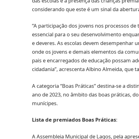
das escolas e a presença das crianças premi
considerando que este é um sinal da abertur
“A participação dos jovens nos processos de
essencial para o seu desenvolvimento enquant
e deveres. As escolas devem desempenhar u
onde os jovens e demais elementos da comun
pais e encarregados de educação possam adqu
cidadania”, acrescenta Albino Almeida, que t
A categoria “Boas Práticas” destina-se a dist
ano de 2023, no âmbito das boas práticas, d
munícipes.
Lista de premiados Boas Práticas
:
A Assembleia Municipal de Lagos, pela apr