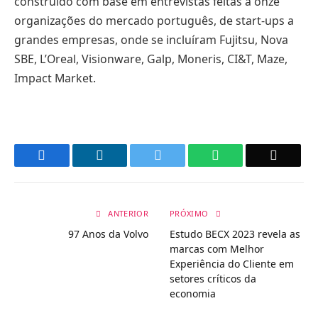
construído com base em entrevistas feitas a onze
organizações do mercado português, de start-ups a
grandes empresas, onde se incluíram Fujitsu, Nova
SBE, L’Oreal, Visionware, Galp, Moneris, CI&T, Maze,
Impact Market.
Facebook
LinkedIn
Twitter
WhatsApp
Email
ANTERIOR
PRÓXIMO
97 Anos da Volvo
Estudo BECX 2023 revela as
marcas com Melhor
Experiência do Cliente em
setores críticos da
economia