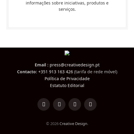
informações sobre iniciativas, produtos e
serviços.
Email :
press@creativedesign.pt
Contacto:
+351 913 163 426
(tarifa de rede móvel)
Política de Privacidade
Estatuto Editorial
LinkedIn
Facebook
Instagram
TikTok
© 2026
Creative Design
.