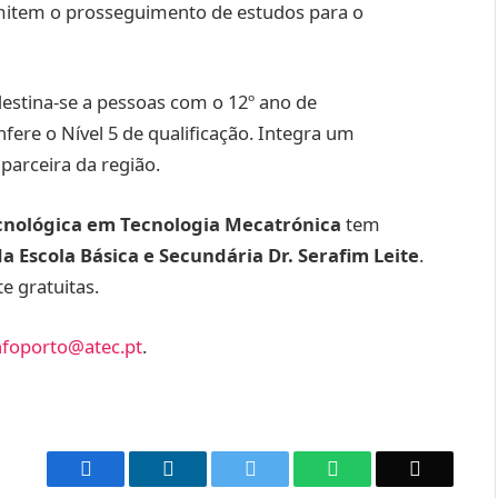
mitem o prosseguimento de estudos para o
estina-se a pessoas com o 12º ano de
fere o Nível 5 de qualificação. Integra um
parceira da região.
ecnológica em Tecnologia Mecatrónica
tem
da Escola Básica e Secundária Dr. Serafim Leite
.
e gratuitas.
nfoporto@atec.pt
.
Facebook
LinkedIn
Twitter
WhatsApp
Email