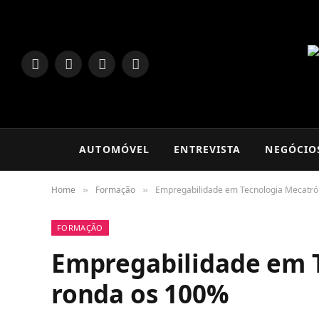
LinkedIn
Facebook
Instagram
TikTok
AUTOMÓVEL
ENTREVISTA
NEGÓCIO
Home
Formação
Empregabilidade em Tecnologia Mecatró
»
»
FORMAÇÃO
Empregabilidade em 
ronda os 100%