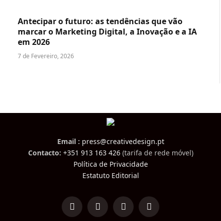
Antecipar o futuro: as tendências que vão
marcar o Marketing Digital, a Inovação e a IA
em 2026
7 de Fevereiro, 2026
Email :
press@creativedesign.pt
Contacto:
+351 913 163 426
(tarifa de rede móvel)
Política de Privacidade
Estatuto Editorial
LinkedIn
Facebook
Instagram
TikTok