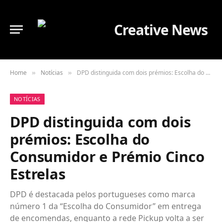
Home
Notícias
DPD distinguida com dois prémios: Escolha do Consumidor e Prémio Cinco Estrelas
»
»
NOTÍCIAS
DPD distinguida com dois
prémios: Escolha do
Consumidor e Prémio Cinco
Estrelas
DPD é destacada pelos portugueses como marca
número 1 da “Escolha do Consumidor” em entrega
de encomendas, enquanto a rede Pickup volta a ser