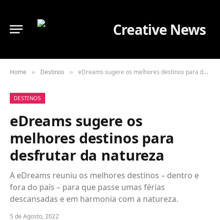
Home
Destinos
eDreams sugere os melhores destinos para desfrutar da natureza
»
»
DESTINOS
eDreams sugere os
melhores destinos para
desfrutar da natureza
A eDreams reuniu os melhores destinos – dentro e
fora do país – para que passe umas férias
descansadas e em harmonia com a natureza.
5 de Agosto, 2022