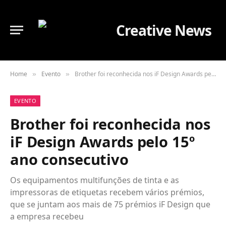
Home
Evento
Brother foi reconhecida nos iF Design Awards pelo 15º ano consecutivo
»
»
EVENTO
Brother foi reconhecida nos
iF Design Awards pelo 15º
ano consecutivo
Os equipamentos multifunções de tinta e as
impressoras de etiquetas recebem vários prémios,
que se juntam aos mais de 75 prémios iF Design que
a empresa recebeu