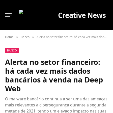
Home
Banco
Alerta no setor financeiro: há cada vez mais dados bancários à venda na Deep Web
»
»
BANCO
Alerta no setor financeiro:
há cada vez mais dados
bancários à venda na Deep
Web
O malware bancário continua a ser uma das ameaças
mais relevantes à cibersegurança durante a segunda
metade de 2021, tendo um elevado impacto nas suas