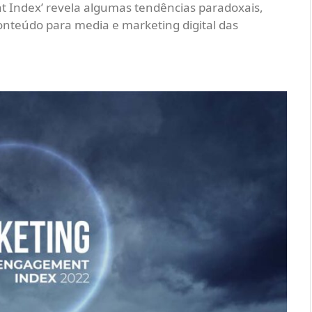
t Index’ revela algumas tendências paradoxais,
onteúdo para media e marketing digital das