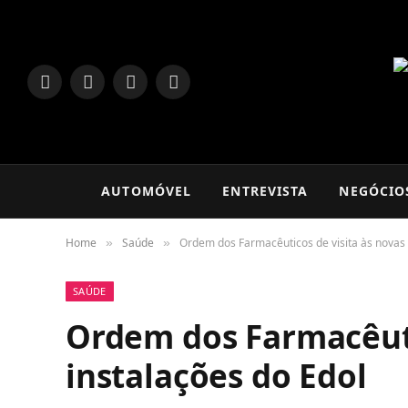
LinkedIn
Facebook
Instagram
TikTok
AUTOMÓVEL
ENTREVISTA
NEGÓCIO
Home
Saúde
Ordem dos Farmacêuticos de visita às novas 
»
»
SAÚDE
Ordem dos Farmacêuti
instalações do Edol