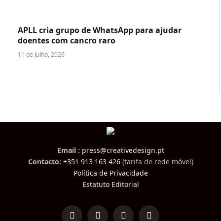
APLL cria grupo de WhatsApp para ajudar
doentes com cancro raro
11 de Julho, 2026
Email :
press@creativedesign.pt
Contacto:
+351 913 163 426
(tarifa de rede móvel)
Política de Privacidade
Estatuto Editorial
LinkedIn
Facebook
Instagram
TikTok