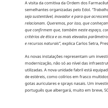
A visita da comitiva da Ordem dos Farmacêuti
semelhantes organizadas pelo Edol.
“Trabalh
seja sustentável, inovador e para que acrescen
relacionam. Queremos, por isso, que conheçam
que confirmem que, também neste espaço, cont
critérios de ética e os mais elevados parâmet
e recursos naturais”
, explica Carlos Setra, P
As novas instalações representam um invest
modernização, não só ao nível das infraestr
utilizadas. A nova unidade fabril está equipa
de estéreis, como colírios em frasco multid
gotas auriculares e sprays nasais. Um invest
português que albergará, muito em breve, 50