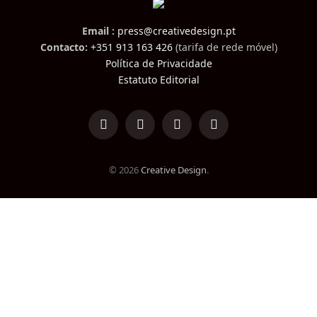
Email :
press@creativedesign.pt
Contacto:
+351 913 163 426
(tarifa de rede móvel)
Política de Privacidade
Estatuto Editorial
LinkedIn
Facebook
Instagram
TikTok
© 2026
Creative Design
.