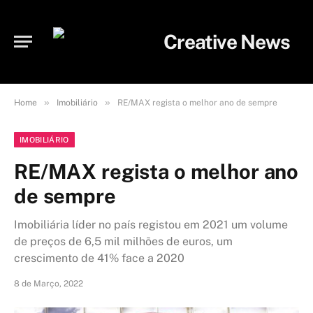
»
»
Home
Imobiliário
RE/MAX regista o melhor ano de sempre
IMOBILIÁRIO
RE/MAX regista o melhor ano
de sempre
Imobiliária líder no país registou em 2021 um volume
de preços de 6,5 mil milhões de euros, um
crescimento de 41% face a 2020
8 de Março, 2022