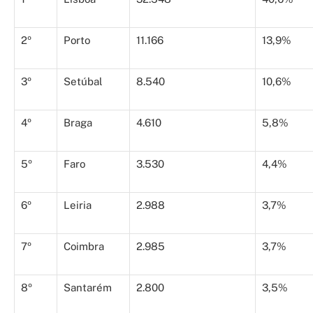
2º
Porto
11.166
13,9%
3º
Setúbal
8.540
10,6%
4º
Braga
4.610
5,8%
5º
Faro
3.530
4,4%
6º
Leiria
2.988
3,7%
7º
Coimbra
2.985
3,7%
8º
Santarém
2.800
3,5%