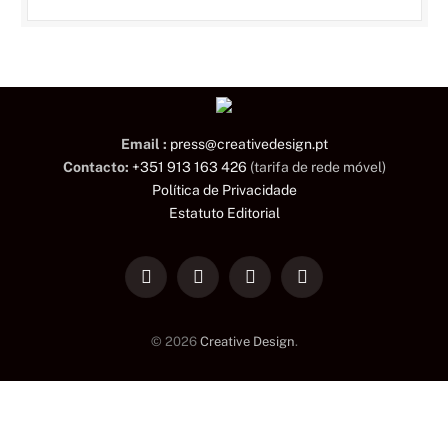
Email :
press@creativedesign.pt
Contacto:
+351 913 163 426
(tarifa de rede móvel)
Política de Privacidade
Estatuto Editorial
LinkedIn
Facebook
Instagram
TikTok
© 2026
Creative Design
.