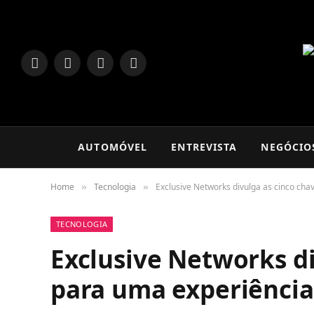
LinkedIn
Facebook
Instagram
TikTok
AUTOMÓVEL
ENTREVISTA
NEGÓCIO
Home
Tecnologia
Exclusive Networks divulga as cinco cha
»
»
TECNOLOGIA
Exclusive Networks di
para uma experiência