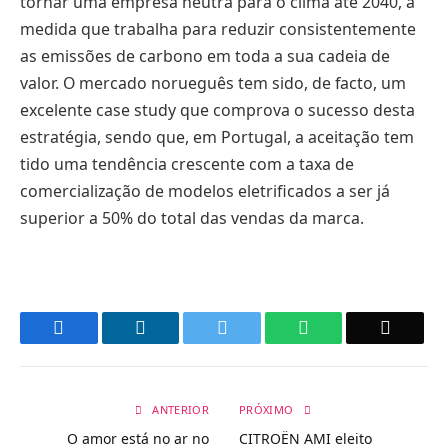
tornar uma empresa neutra para o clima até 2040, à
medida que trabalha para reduzir consistentemente
as emissões de carbono em toda a sua cadeia de
valor. O mercado norueguês tem sido, de facto, um
excelente case study que comprova o sucesso desta
estratégia, sendo que, em Portugal, a aceitação tem
tido uma tendência crescente com a taxa de
comercialização de modelos eletrificados a ser já
superior a 50% do total das vendas da marca.
Facebook
LinkedIn
Twitter
WhatsApp
Email
ANTERIOR
PRÓXIMO
O amor está no ar no
CITROËN AMI eleito