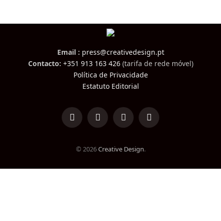
Email :
press@creativedesign.pt
Contacto:
+351 913 163 426
(tarifa de rede móvel)
Política de Privacidade
Estatuto Editorial
LinkedIn
Facebook
Instagram
TikTok
© 2026
Creative Design
.