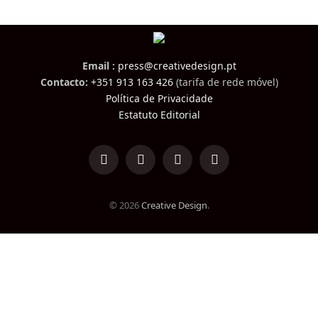
Email :
press@creativedesign.pt
Contacto:
+351 913 163 426
(tarifa de rede móvel)
Política de Privacidade
Estatuto Editorial
LinkedIn
Facebook
Instagram
TikTok
© 2026
Creative Design
.