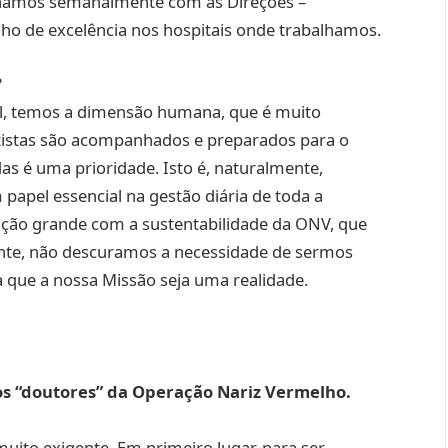
lhamos semanalmente com as Direções –
alho de excelência nos hospitais onde trabalhamos.
?
al, temos a dimensão humana, que é muito
rtistas são acompanhados e preparados para o
adas é uma prioridade. Isto é, naturalmente,
 papel essencial na gestão diária de toda a
ção grande com a sustentabilidade da ONV, que
ente, não descuramos a necessidade de sermos
 que a nossa Missão seja uma realidade.
aos “doutores” da Operação Nariz Vermelho.
uito exigente. Em primeiro lugar, para ser