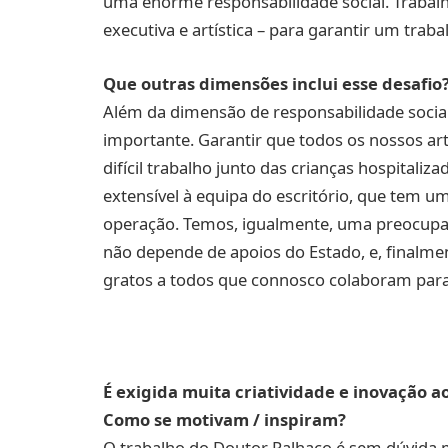
uma enorme responsabilidade social. Traba
executiva e artística – para garantir um trab
Que outras dimensões inclui esse desafio
Além da dimensão de responsabilidade soci
importante. Garantir que todos os nossos a
difícil trabalho junto das crianças hospitaliz
extensível à equipa do escritório, que tem um
operação. Temos, igualmente, uma preocupa
não depende de apoios do Estado, e, finalm
gratos a todos que connosco colaboram para
É exigida muita criatividade e inovação 
Como se motivam / inspiram?
O trabalho do Doutor Palhaço é sem dúvida m