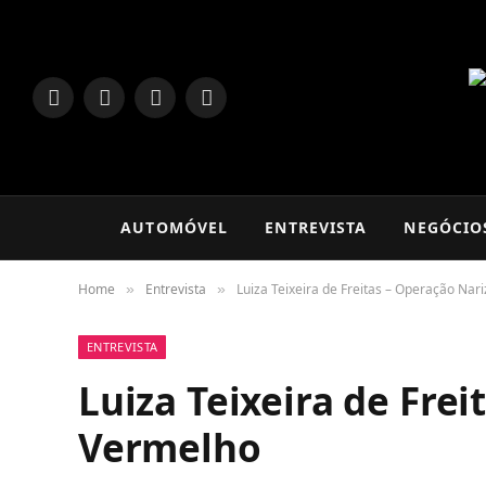
LinkedIn
Facebook
Instagram
TikTok
AUTOMÓVEL
ENTREVISTA
NEGÓCIO
Home
Entrevista
Luiza Teixeira de Freitas – Operação Nar
»
»
ENTREVISTA
Luiza Teixeira de Frei
Vermelho