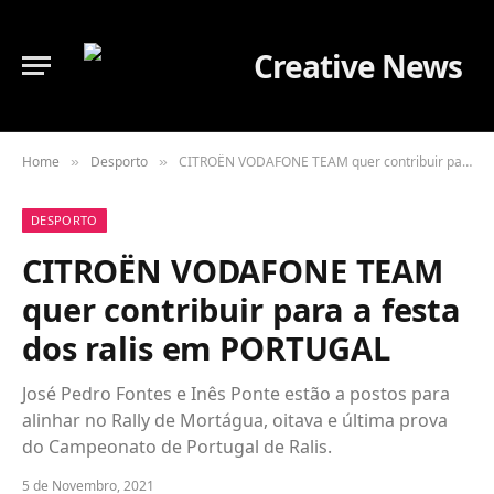
Home
Desporto
CITROËN VODAFONE TEAM quer contribuir para a festa dos ralis em PORTUGAL
»
»
DESPORTO
CITROËN VODAFONE TEAM
quer contribuir para a festa
dos ralis em PORTUGAL
José Pedro Fontes e Inês Ponte estão a postos para
alinhar no Rally de Mortágua, oitava e última prova
do Campeonato de Portugal de Ralis.
5 de Novembro, 2021