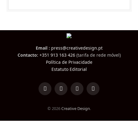
Email :
press@creativedesign.pt
Contacto:
+351 913 163 426
(tarifa de rede móvel)
Política de Privacidade
Estatuto Editorial
LinkedIn
Facebook
Instagram
TikTok
© 2026
Creative Design
.