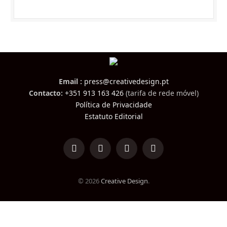
Email :
press@creativedesign.pt
Contacto:
+351 913 163 426
(tarifa de rede móvel)
Política de Privacidade
Estatuto Editorial
LinkedIn
Facebook
Instagram
TikTok
© 2026
Creative Design
.