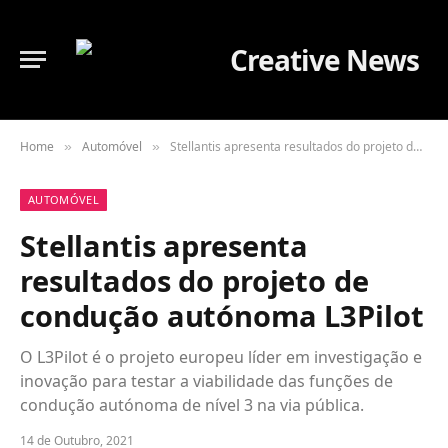
Home
Automóvel
Stellantis apresenta resultados do projeto de condução autónoma L3Pilot
»
»
AUTOMÓVEL
Stellantis apresenta
resultados do projeto de
condução autónoma L3Pilot
O L3Pilot é o projeto europeu líder em investigação e
inovação para testar a viabilidade das funções de
condução autónoma de nível 3 na via pública.
14 de Outubro, 2021